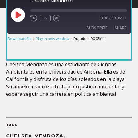
Chelsea Mendoza
1x
00:00
/
00:05:11
SUBSCRIBE
SHARE
Download file
|
Play in new window
|
Duration: 00:05:11
SHARE
RSS FEED
LINK
Chelsea Mendoza es una estudiante de Ciencias
Ambientales en la Universidad de Arizona. Ella es de
California y disfruta de los días soleados en la playa.
Su abuelo inspiró su trabajo en justicia ambiental y
espera seguir una carrera en política ambiental.
EMBED
TAGS
,
CHELSEA MENDOZA