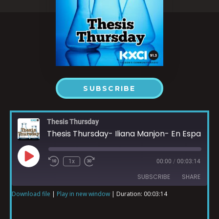
SUBSCRIBE
Thesis Thursday
Thesis Thursday- Iliana Manjon- En Español
1x
00:00
/
00:03:14
SUBSCRIBE
SHARE
Download file
|
Play in new window
|
Duration: 00:03:14
SHARE
RSS FEED