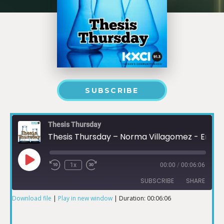
SUBSCRIBE
Thesis Thursday
Thesis Thursday – Norma Villagomez - En Español
1x
00:00
/
00:06:06
SUBSCRIBE
SHARE
Download file
|
Play in new window
|
Duration: 00:06:06
SHARE
RSS FEED