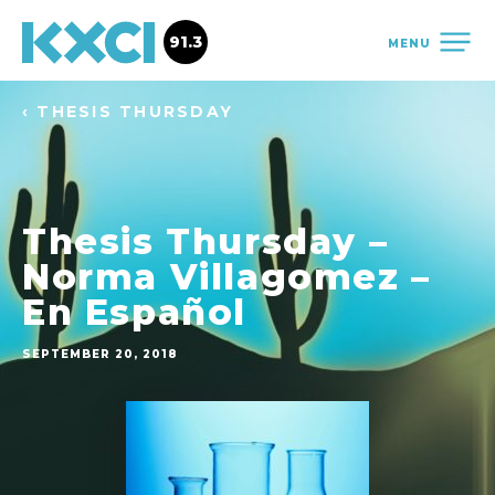
91.3
MENU
‹ THESIS THURSDAY
Thesis Thursday –
Norma Villagomez –
En Español
SEPTEMBER 20, 2018