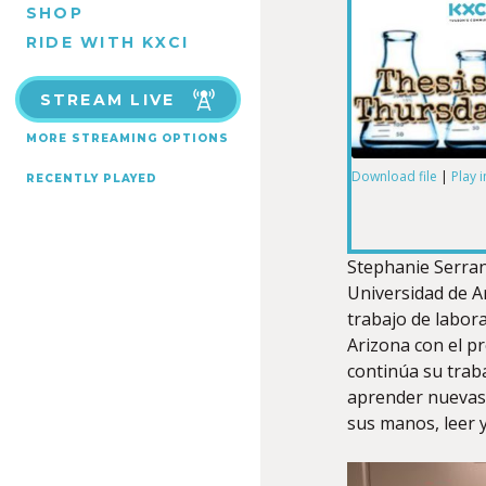
SHOP
RIDE WITH KXCI
STREAM LIVE
MORE STREAMING OPTIONS
Download file
|
Play 
RECENTLY PLAYED
SHARE
RSS FEED
LINK
Stephanie Serran
Universidad de A
trabajo de labor
Arizona con el p
continúa su traba
EMBED
aprender nuevas 
sus manos, leer 