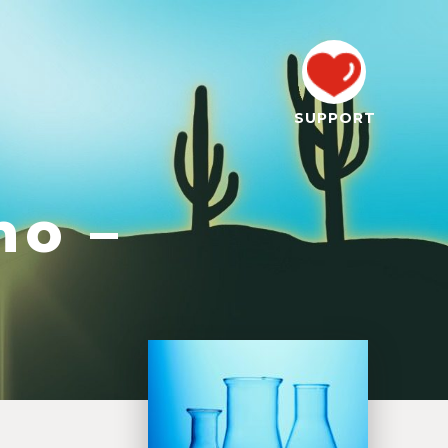
SUPPORT
no –