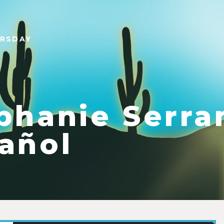
URSDAY
phanie Serra
añol