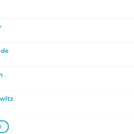
r
ode
n
witz
E