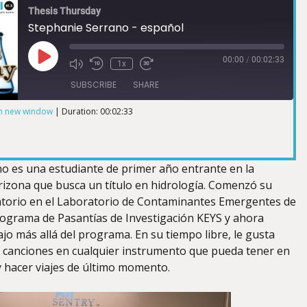
Thesis Thursday
Stephanie Serrano - español
00:00
/
00:02:33
1x
SUBSCRIBE
SHARE
in new window
|
Duration: 00:02:33
o es una estudiante de primer año entrante en la
rizona que busca un título en hidrología. Comenzó su
atorio en el Laboratorio de Contaminantes Emergentes de
rograma de Pasantías de Investigación KEYS y ahora
jo más allá del programa. En su tiempo libre, le gusta
canciones en cualquier instrumento que pueda tener en
y hacer viajes de último momento.