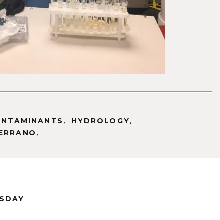
,
,
ONTAMINANTS
HYDROLOGY
,
SERRANO
RSDAY