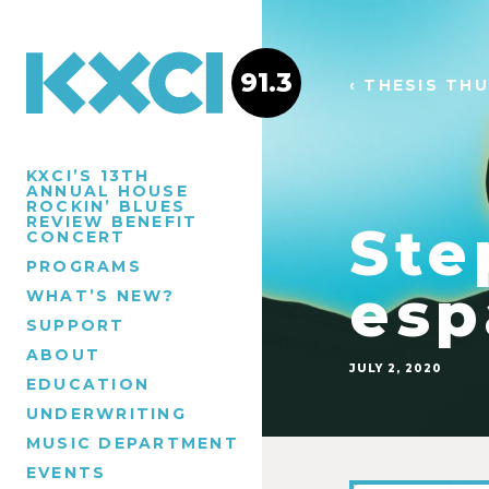
91.3
‹ THESIS TH
KXCI’S 13TH
ANNUAL HOUSE
ROCKIN’ BLUES
REVIEW BENEFIT
Ste
CONCERT
PROGRAMS
esp
WHAT’S NEW?
SUPPORT
ABOUT
JULY 2, 2020
EDUCATION
UNDERWRITING
MUSIC DEPARTMENT
EVENTS