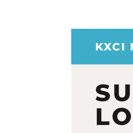
KXCI
S
LO