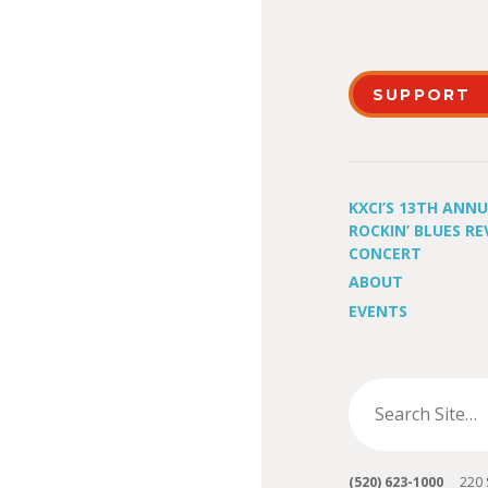
SUPPORT
KXCI’S 13TH ANN
ROCKIN’ BLUES RE
CONCERT
ABOUT
EVENTS
(520) 623-1000
220 S 